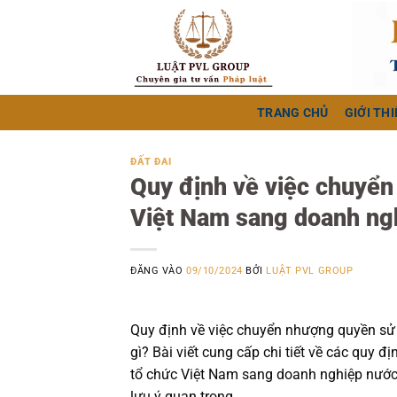
Bỏ
qua
nội
dung
TRANG CHỦ
GIỚI THI
ĐẤT ĐAI
Quy định về việc chuyển
Việt Nam sang doanh ngh
ĐĂNG VÀO
09/10/2024
BỞI
LUẬT PVL GROUP
Quy định về việc chuyển nhượng quyền sử
gì? Bài viết cung cấp chi tiết về các quy 
tổ chức Việt Nam sang doanh nghiệp nước 
lưu ý quan trọng.