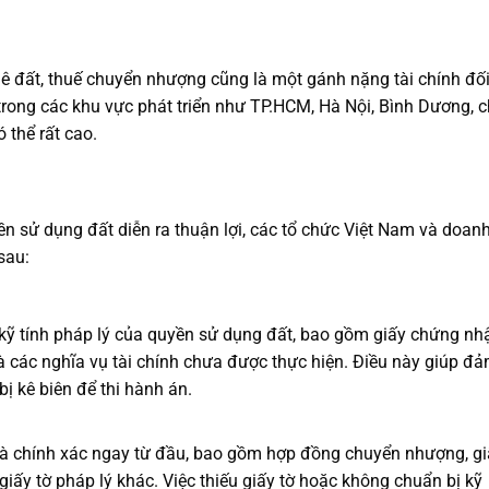
huê đất, thuế chuyển nhượng cũng là một gánh nặng tài chính đố
trong các khu vực phát triển như TP.HCM, Hà Nội, Bình Dương, c
 thể rất cao.
 sử dụng đất diễn ra thuận lợi, các tổ chức Việt Nam và doan
sau:
kỹ tính pháp lý của quyền sử dụng đất, bao gồm giấy chứng nh
và các nghĩa vụ tài chính chưa được thực hiện. Điều này giúp đ
ị kê biên để thi hành án.
và chính xác ngay từ đầu, bao gồm hợp đồng chuyển nhượng, gi
iấy tờ pháp lý khác. Việc thiếu giấy tờ hoặc không chuẩn bị kỹ