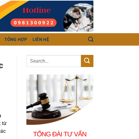
TỔNG HỢP
LIÊN HỆ
c
à
 từ
các