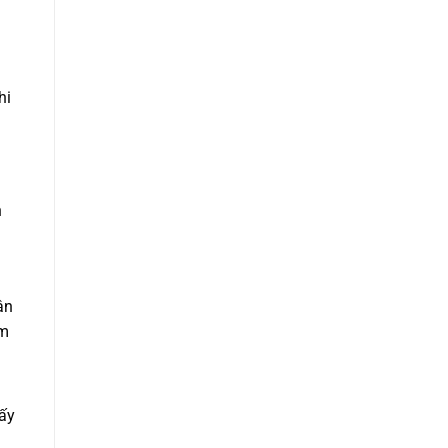
i
hi
h
ận
ảm
ấy