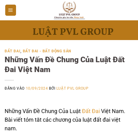
Bỏ
qua
nội
dung
ĐẤT ĐAI
,
ĐẤT ĐAI - BẤT ĐỘNG SẢN
Những Vấn Đề Chung Của Luật Đất
Đai Việt Nam
ĐĂNG VÀO
10/09/2024
BỞI
LUẬT PVL GROUP
Những Vấn Đề Chung Của Luật
Đất Đai
Việt Nam.
Bài viết tóm tăt các chương của luật đất đai việt
nam.