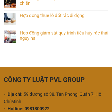
chiến
Hợp đồng thuê lò đốt rác di động
Hợp đồng giám sát quy trình tiêu hủy rác thải
nguy hại
CÔNG TY LUẬT PVL GROUP
- Địa chỉ:
59 đường số 38, Tân Phong, Quận 7, Hồ
Chí Minh
- Hotline: 0981300922