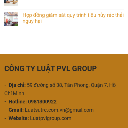
Hợp đồng giám sát quy trình tiêu hủy rác thải
nguy hại
CÔNG TY LUẬT PVL GROUP
- Địa chỉ:
59 đường số 38, Tân Phong, Quận 7, Hồ
Chí Minh
- Hotline: 0981300922
- Gmail:
Luatsutre.com.vn@gmail.com
- Website:
Luatpvlgroup.com