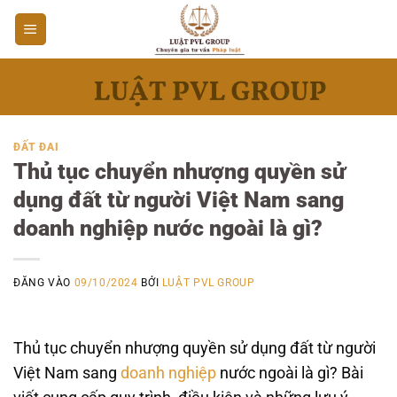
Bỏ
qua
nội
dung
ĐẤT ĐAI
Thủ tục chuyển nhượng quyền sử
dụng đất từ người Việt Nam sang
doanh nghiệp nước ngoài là gì?
ĐĂNG VÀO
09/10/2024
BỞI
LUẬT PVL GROUP
Thủ tục chuyển nhượng quyền sử dụng đất từ người
Việt Nam sang
doanh nghiệp
nước ngoài là gì? Bài