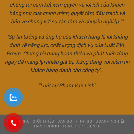
chúng tôi cam kết xem quyền và lợi ích của khách
hàng như của chính mình, quyết tâm đấu tranh và
bảo vệ chúng với sự tận tâm và chuyên nghiệp.""
"Sự tin tưởng và ủng hộ của khách hàng là lời khẳng
định về năng lực, chất lượng dịch vụ của Luật PVL
Proup. Chúng tôi đang hoàn thiện và phát triển từng
ngày để mang lại nhiều giá trị. Xứng đáng với niềm tin
khách hàng dành cho công ty"..
"Luật sư Phạm Văn Linh"
TRANG CHỦ
GIỚI THIỆU
DÂN SỰ
HÌNH SỰ
DOANH NGHIỆP
HÀNH CHÍNH
TỔNG HỢP
LIÊN HỆ