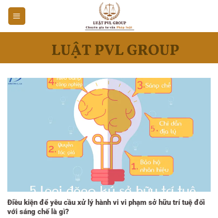
Bỏ
qua
nội
dung
Điều kiện để yêu cầu xử lý hành vi vi phạm sở hữu trí tuệ đối
với sáng chế là gì?