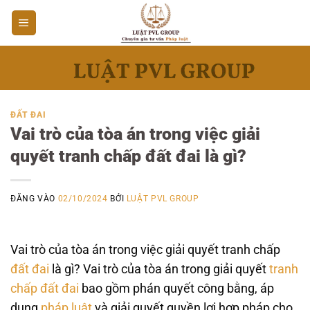
Bỏ
qua
nội
dung
ĐẤT ĐAI
Vai trò của tòa án trong việc giải
quyết tranh chấp đất đai là gì?
ĐĂNG VÀO
02/10/2024
BỞI
LUẬT PVL GROUP
Vai trò của tòa án trong việc giải quyết tranh chấp
đất đai
là gì? Vai trò của tòa án trong giải quyết
tranh
chấp đất đai
bao gồm phán quyết công bằng, áp
dụng
pháp luật
và giải quyết quyền lợi hợp pháp cho