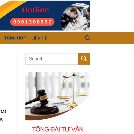
TỔNG HỢP
LIÊN HỆ
tài
ng