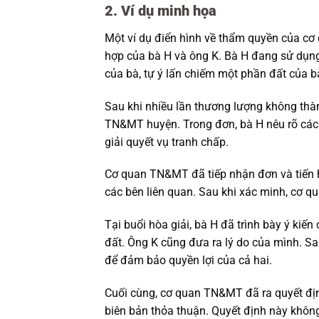
2. Ví dụ minh họa
Một ví dụ điển hình về thẩm quyền của cơ 
hợp của bà H và ông K. Bà H đang sử dụn
của bà, tự ý lấn chiếm một phần đất của b
Sau khi nhiều lần thương lượng không thà
TN&MT huyện. Trong đơn, bà H nêu rõ các 
giải quyết vụ tranh chấp.
Cơ quan TN&MT đã tiếp nhận đơn và tiến hà
các bên liên quan. Sau khi xác minh, cơ q
Tại buổi hòa giải, bà H đã trình bày ý k
đất. Ông K cũng đưa ra lý do của mình. Sau
để đảm bảo quyền lợi của cả hai.
Cuối cùng, cơ quan TN&MT đã ra quyết định
biên bản thỏa thuận. Quyết định này khôn