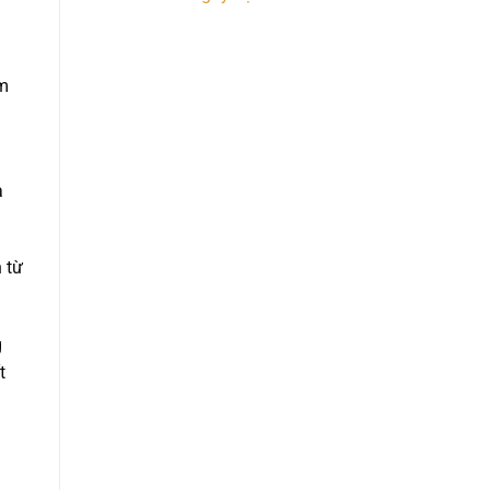
óm
à
 từ
g
t