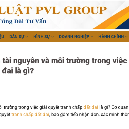
ỆU
DÂN SỰ
HÌNH SỰ
DOANH NGHIỆP
HÀNH CHÍNH
tài nguyên và môi trường trong việc
 đai là gì?
 trường trong việc giải quyết tranh chấp
đất đai
là gì? Cơ quan 
quyết
tranh chấp đất đai
, bao gồm tiếp nhận đơn, xác minh thô