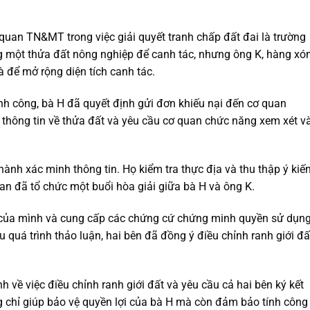
quan TN&MT trong việc giải quyết tranh chấp đất đai là trường
g một thửa đất nông nghiệp để canh tác, nhưng ông K, hàng x
à để mở rộng diện tích canh tác.
nh công, bà H đã quyết định gửi đơn khiếu nại đến cơ quan
thông tin về thửa đất và yêu cầu cơ quan chức năng xem xét v
nh xác minh thông tin. Họ kiểm tra thực địa và thu thập ý kiến
uan đã tổ chức một buổi hòa giải giữa bà H và ông K.
iến của mình và cung cấp các chứng cứ chứng minh quyền sử dụn
 quá trình thảo luận, hai bên đã đồng ý điều chỉnh ranh giới đấ
 về việc điều chỉnh ranh giới đất và yêu cầu cả hai bên ký kết
g chỉ giúp bảo vệ quyền lợi của bà H mà còn đảm bảo tính công