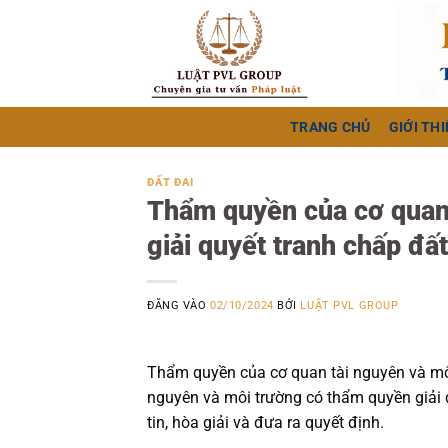
Bỏ
qua
nội
dung
TRANG CHỦ
GIỚI THI
ĐẤT ĐAI
Thẩm quyền của cơ quan 
giải quyết tranh chấp đất
ĐĂNG VÀO
02/10/2024
BỞI
LUẬT PVL GROUP
Thẩm quyền của cơ quan tài nguyên và môi
nguyên và môi trường có thẩm quyền giải 
tin, hòa giải và đưa ra quyết định.