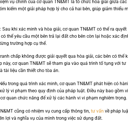
hiệm vụ chính của cơ quan TN&MT là tổ chức hòa giải giữa các
ìm kiếm một giải pháp hợp lý cho cả hai bên, giúp giảm thiểu 
: Sau khi xác minh và hòa giải, cơ quan TN&MT có thể ra quyết
 có thể yêu cầu một bên trả lại đất cho bên còn lại hoặc xác địn
 từng trường hợp cụ thể.
tranh chấp không được giải quyết qua hòa giải, các bên có thể k
p này, cơ quan TN&MT sẽ tham gia vào quá trình tố tụng với tư
 tài liệu cần thiết cho tòa án.
 Nếu trong quá trình xác minh, cơ quan TN&MT phát hiện có hàn
 xử lý vi phạm theo quy định của pháp luật. Điều này bao gồm v
 cơ quan chức năng để xử lý các hành vi vi phạm nghiêm trọng.
TN&MT cũng có nhiệm vụ cung cấp thông tin,
tư vấn
về pháp luậ
ền lợi và nghĩa vụ của mình trong việc sử dụng đất.