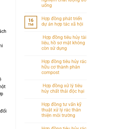
uống
Hợp đồng phát triển
16
dự án hợp tác xã hội
Th8
ách
Hợp đồng tiêu hủy tài
liệu, hồ sơ mật không
hi
còn sử dụng
Hợp đồng tiêu hủy rác
hữu cơ thành phân
compost
ề
Hợp đồng xử lý tiêu
một
hủy chất thải độc hại
ợp
Hợp đồng tư vấn kỹ
thuật xử lý rác thân
 đổi
thiện môi trường
Hợp đồng tiêu hủy rác