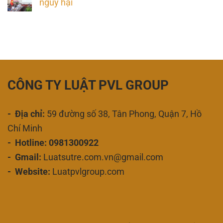
nguy hại
CÔNG TY LUẬT PVL GROUP
- Địa chỉ:
59 đường số 38, Tân Phong, Quận 7, Hồ
Chí Minh
- Hotline: 0981300922
- Gmail:
Luatsutre.com.vn@gmail.com
- Website:
Luatpvlgroup.com