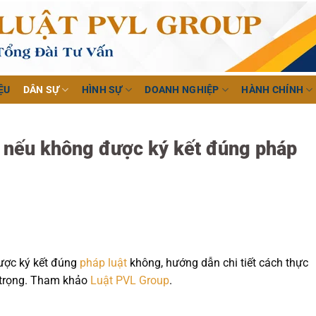
ỆU
DÂN SỰ
HÌNH SỰ
DOANH NGHIỆP
HÀNH CHÍNH
u nếu không được ký kết đúng pháp
ược ký kết đúng
pháp luật
không, hướng dẫn chi tiết cách thực
 trọng. Tham khảo
Luật PVL Group
.