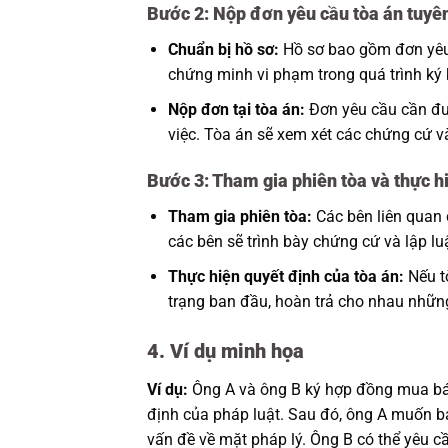
Bước 2: Nộp đơn yêu cầu tòa án tuyê
Chuẩn bị hồ sơ:
Hồ sơ bao gồm đơn yêu 
chứng minh vi phạm trong quá trình ký k
Nộp đơn tại tòa án:
Đơn yêu cầu cần đượ
việc. Tòa án sẽ xem xét các chứng cứ v
Bước 3: Tham gia phiên tòa và thực h
Tham gia phiên tòa:
Các bên liên quan c
các bên sẽ trình bày chứng cứ và lập l
Thực hiện quyết định của tòa án:
Nếu tò
trạng ban đầu, hoàn trả cho nhau những
4. Ví dụ minh họa
Ví dụ:
Ông A và ông B ký hợp đồng mua bá
định của pháp luật. Sau đó, ông A muốn b
vấn đề về mặt pháp lý. Ông B có thể yêu 