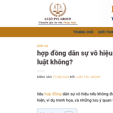
Bỏ
qua
nội
dung
TRANG CHỦ
GIỚI THI
DÂN SỰ
hợp đồng dân sự vô hiệ
luật không?
ĐĂNG VÀO
27/08/2024
BỞI
LUẬT PVL GROUP
liệu
hợp đồng
dân sự vô hiệu nếu không đ
hiện, ví dụ minh họa, và những lưu ý quan