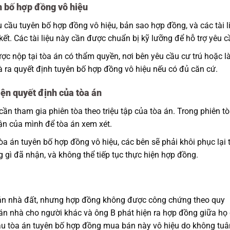
n bố hợp đồng vô hiệu
cầu tuyên bố hợp đồng vô hiệu, bản sao hợp đồng, và các tài l
ết. Các tài liệu này cần được chuẩn bị kỹ lưỡng để hỗ trợ yêu c
c nộp tại tòa án có thẩm quyền, nơi bên yêu cầu cư trú hoặc 
à ra quyết định tuyên bố hợp đồng vô hiệu nếu có đủ căn cứ.
iện quyết định của tòa án
ần tham gia phiên tòa theo triệu tập của tòa án. Trong phiên tò
uận của mình để tòa án xem xét.
a án tuyên bố hợp đồng vô hiệu, các bên sẽ phải khôi phục lại 
 gì đã nhận, và không thể tiếp tục thực hiện hợp đồng.
n nhà đất, nhưng hợp đồng không được công chứng theo quy
án nhà cho người khác và ông B phát hiện ra hợp đồng giữa họ
cầu tòa án tuyên bố hợp đồng mua bán này vô hiệu do không tuâ