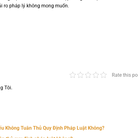
rủi ro pháp lý không mong muốn.
Rate this po
g Tôi.
nger
t
hare
ếu Không Tuân Thủ Quy Định Pháp Luật Không?