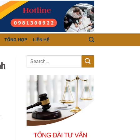
TỔNG HỢP
LIÊN HỆ
nh
ụ