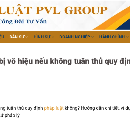
ỆU
DÂN SỰ
HÌNH SỰ
DOANH NGHIỆP
HÀNH CHÍNH
bị vô hiệu nếu không tuân thủ quy đị
ông tuân thủ quy định
pháp luật
không? Hướng dẫn chi tiết, ví d
ứ pháp lý.