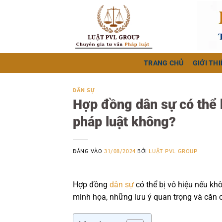
Bỏ
qua
nội
dung
TRANG CHỦ
GIỚI THI
DÂN SỰ
Hợp đồng dân sự có thể 
pháp luật không?
ĐĂNG VÀO
31/08/2024
BỞI
LUẬT PVL GROUP
Hợp đồng
dân sự
có thể bị vô hiệu nếu kh
minh họa, những lưu ý quan trọng và căn c