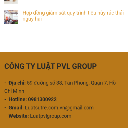
Hợp đồng giám sát quy trình tiêu hủy rác thải
nguy hại
CÔNG TY LUẬT PVL GROUP
- Địa chỉ:
59 đường số 38, Tân Phong, Quận 7, Hồ
Chí Minh
- Hotline: 0981300922
- Gmail:
Luatsutre.com.vn@gmail.com
- Website:
Luatpvlgroup.com