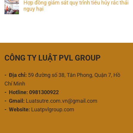
Hợp đồng giám sát quy trình tiêu hủy rác thải
nguy hại
CÔNG TY LUẬT PVL GROUP
- Địa chỉ:
59 đường số 38, Tân Phong, Quận 7, Hồ
Chí Minh
- Hotline: 0981300922
- Gmail:
Luatsutre.com.vn@gmail.com
- Website:
Luatpvlgroup.com