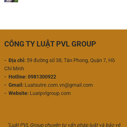
CÔNG TY LUẬT PVL GROUP
- Địa chỉ:
59 đường số 38, Tân Phong, Quận 7, Hồ
Chí Minh
- Hotline: 0981300922
- Gmail:
Luatsutre.com.vn@gmail.com
- Website:
Luatpvlgroup.com
"Luật PVL Group chuyên tư vấn pháp luật và bảo vệ