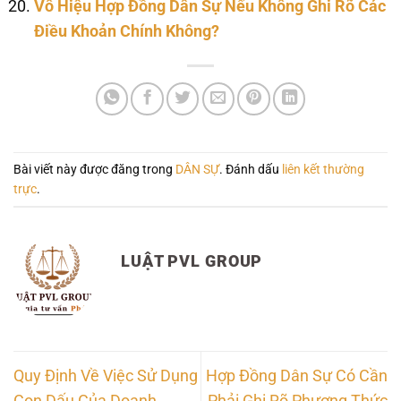
Vô Hiệu Hợp Đồng Dân Sự Nếu Không Ghi Rõ Các
Điều Khoản Chính Không?
Bài viết này được đăng trong
DÂN SỰ
. Đánh dấu
liên kết thường
trực
.
LUẬT PVL GROUP
Quy Định Về Việc Sử Dụng
Hợp Đồng Dân Sự Có Cần
Con Dấu Của Doanh
Phải Ghi Rõ Phương Thức