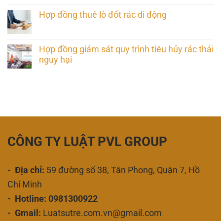
Hợp đồng thuê lò đốt rác di động
Hợp đồng giám sát quy trình tiêu hủy rác thải
nguy hại
CÔNG TY LUẬT PVL GROUP
- Địa chỉ:
59 đường số 38, Tân Phong, Quận 7, Hồ
Chí Minh
- Hotline: 0981300922
- Gmail:
Luatsutre.com.vn@gmail.com