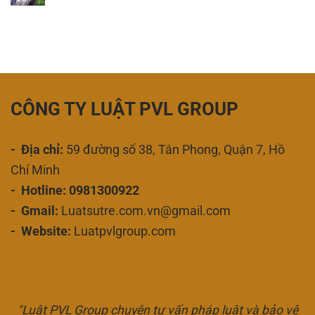
CÔNG TY LUẬT PVL GROUP
- Địa chỉ:
59 đường số 38, Tân Phong, Quận 7, Hồ
Chí Minh
- Hotline: 0981300922
- Gmail:
Luatsutre.com.vn@gmail.com
- Website:
Luatpvlgroup.com
"Luật PVL Group chuyên tư vấn pháp luật và bảo vệ