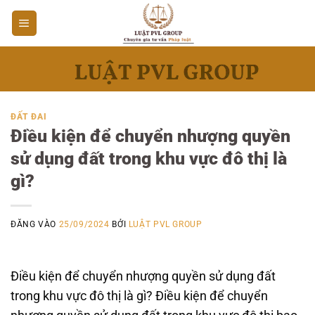
Bỏ
qua
nội
dung
ĐẤT ĐAI
Điều kiện để chuyển nhượng quyền
sử dụng đất trong khu vực đô thị là
gì?
ĐĂNG VÀO
25/09/2024
BỞI
LUẬT PVL GROUP
Điều kiện để chuyển nhượng quyền sử dụng đất
trong khu vực đô thị là gì? Điều kiện để chuyển