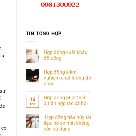
TIN TỔNG HỢP
n,
Hợp đồng xuất khẩu
hủ
đồ uống
Hợp đồng kiểm
nghiệm chất lượng đồ
uống
 sử
Hợp đồng phát triển
ố
16
dự án hợp tác xã hội
Th8
các
Hợp đồng tiêu hủy tài
liệu, hồ sơ mật không
 có
còn sử dụng
g