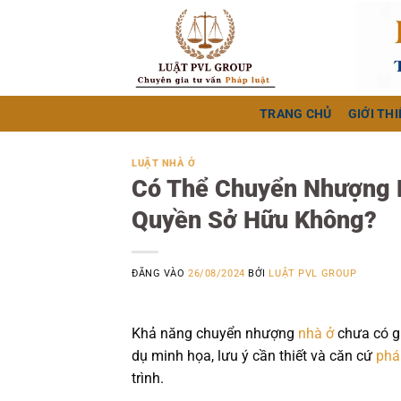
Bỏ
qua
nội
dung
TRANG CHỦ
GIỚI THI
LUẬT NHÀ Ở
Có Thể Chuyển Nhượng 
Quyền Sở Hữu Không?
ĐĂNG VÀO
26/08/2024
BỞI
LUẬT PVL GROUP
Khả năng chuyển nhượng
nhà ở
chưa có gi
dụ minh họa, lưu ý cần thiết và căn cứ
phá
trình.