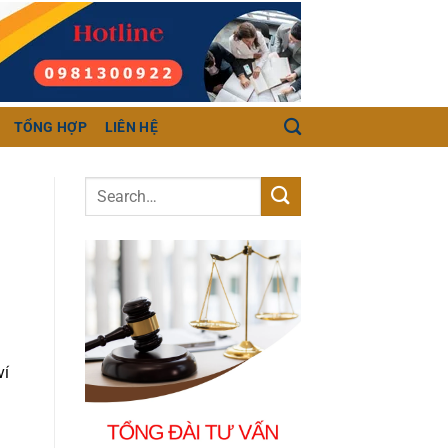
TỔNG HỢP
LIÊN HỆ
ví