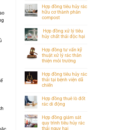
Hợp đồng tiêu hủy rác
hữu cơ thành phân
lao
compost
ng
Hợp đồng xử lý tiêu
hủy chất thải độc hại
ủ
Hợp đồng tư vấn kỹ
thuật xử lý rác thân
thiện môi trường
Hợp đồng tiêu hủy rác
thải tại bệnh viện dã
tế
chiến
Hợp đồng thuê lò đốt
a
rác di động
ch
Hợp đồng giám sát
quy trình tiêu hủy rác
thải nguy hại
oặc