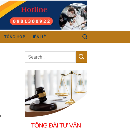
TỔNG HỢP
LIÊN HỆ
m
h