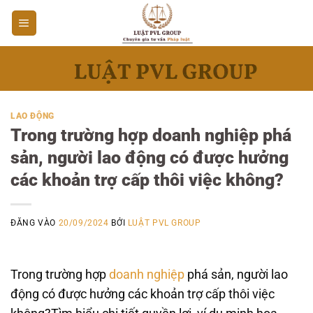
Bỏ
qua
nội
dung
LAO ĐỘNG
Trong trường hợp doanh nghiệp phá
sản, người lao động có được hưởng
các khoản trợ cấp thôi việc không?
ĐĂNG VÀO
20/09/2024
BỞI
LUẬT PVL GROUP
Trong trường hợp
doanh nghiệp
phá sản, người lao
động có được hưởng các khoản trợ cấp thôi việc