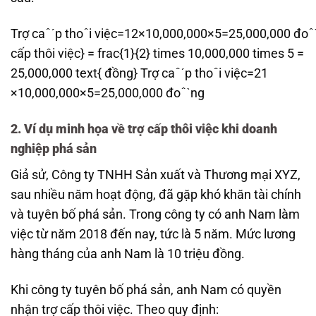
Trợ caˆˊp thoˆi việc=12×10,000,000×5=25,000,000 đoˆ
cấp thôi việc} = frac{1}{2} times 10,000,000 times 5 =
25,000,000 text{ đồng}
Trợ c
a
ˆ
ˊ
p th
o
ˆ
i việc
=
21
×
10
,
000
,
000
×
5
=
25
,
000
,
000
đ
o
ˆ
ˋ
ng
2. Ví dụ minh họa về trợ cấp thôi việc khi doanh
nghiệp phá sản
Giả sử, Công ty TNHH Sản xuất và Thương mại XYZ,
sau nhiều năm hoạt động, đã gặp khó khăn tài chính
và tuyên bố phá sản. Trong công ty có anh Nam làm
việc từ năm 2018 đến nay, tức là 5 năm. Mức lương
hàng tháng của anh Nam là 10 triệu đồng.
Khi công ty tuyên bố phá sản, anh Nam có quyền
nhận trợ cấp thôi việc. Theo quy định: