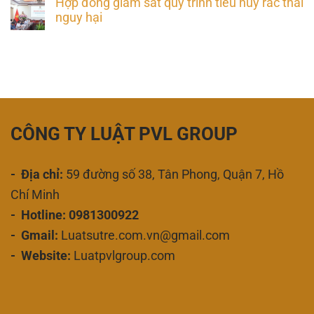
Hợp đồng giám sát quy trình tiêu hủy rác thải
nguy hại
CÔNG TY LUẬT PVL GROUP
- Địa chỉ:
59 đường số 38, Tân Phong, Quận 7, Hồ
Chí Minh
- Hotline: 0981300922
- Gmail:
Luatsutre.com.vn@gmail.com
- Website:
Luatpvlgroup.com