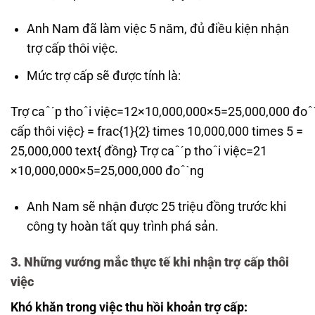
Anh Nam đã làm việc 5 năm, đủ điều kiện nhận
trợ cấp thôi việc.
Mức trợ cấp sẽ được tính là:
Trợ caˆˊp thoˆi việc=12×10,000,000×5=25,000,000 đoˆ
cấp thôi việc} = frac{1}{2} times 10,000,000 times 5 =
25,000,000 text{ đồng}
Trợ c
a
ˆ
ˊ
p th
o
ˆ
i việc
=
21
×
10
,
000
,
000
×
5
=
25
,
000
,
000
đ
o
ˆ
ˋ
ng
Anh Nam sẽ nhận được 25 triệu đồng trước khi
công ty hoàn tất quy trình phá sản.
3. Những vướng mắc thực tế khi nhận trợ cấp thôi
việc
Khó khăn trong việc thu hồi khoản trợ cấp: