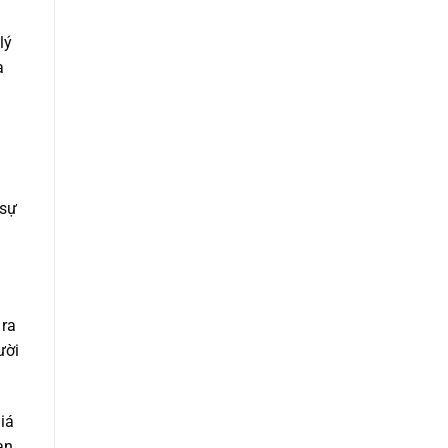
lý
a
 sự
 ra
ười
iá
an