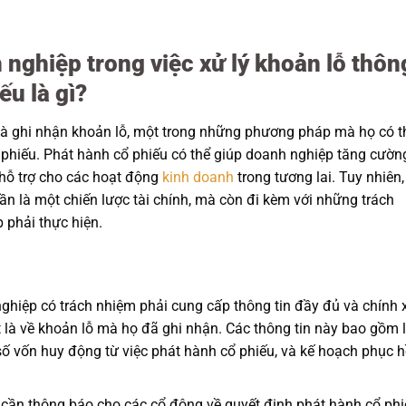
nghiệp trong việc xử lý khoản lỗ thôn
ếu là gì?
và ghi nhận khoản lỗ, một trong những phương pháp mà họ có t
ổ phiếu. Phát hành cổ phiếu có thể giúp doanh nghiệp tăng cườn
 hỗ trợ cho các hoạt động
kinh doanh
trong tương lai. Tuy nhiên,
ần là một chiến lược tài chính, mà còn đi kèm với những trách
 phải thực hiện.
hiệp có trách nhiệm phải cung cấp thông tin đầy đủ và chính 
ệt là về khoản lỗ mà họ đã ghi nhận. Các thông tin này bao gồm 
số vốn huy động từ việc phát hành cổ phiếu, và kế hoạch phục h
cần thông báo cho các cổ đông về quyết định phát hành cổ phi