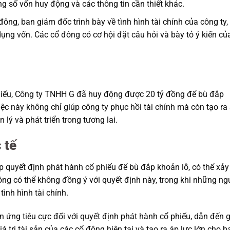
g số vốn huy động và các thông tin cần thiết khác.
ông, ban giám đốc trình bày về tình hình tài chính của công ty, 
ụng vốn. Các cổ đông có cơ hội đặt câu hỏi và bày tỏ ý kiến củ
phiếu, Công ty TNHH G đã huy động được 20 tỷ đồng để bù đắp
iệc này không chỉ giúp công ty phục hồi tài chính mà còn tạo ra
lý và phát triển trong tương lai.
 tế
 quyết định phát hành cổ phiếu để bù đắp khoản lỗ, có thể xảy
ng có thể không đồng ý với quyết định này, trong khi những ng
ình hình tài chính.
n ứng tiêu cực đối với quyết định phát hành cổ phiếu, dẫn đến g
 trị tài sản của các cổ đông hiện tại và tạo ra áp lực lớn cho b