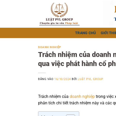
Bỏ
qua
nội
dung
TRANG CHỦ
GIỚI THI
DOANH NGHIỆP
Trách nhiệm của doanh n
qua việc phát hành cổ ph
ĐĂNG VÀO
16/10/2024
BỞI
LUẬT PVL GROUP
Trách nhiệm của
doanh nghiệp
trong việc 
phân tích chi tiết trách nhiệm này và các q