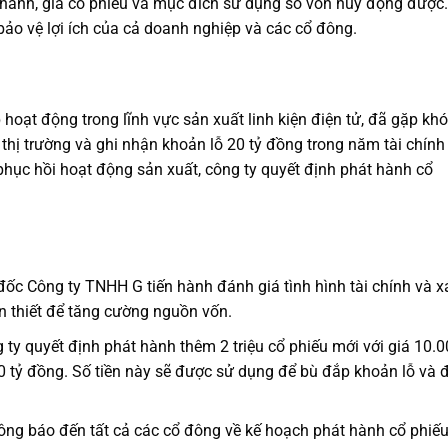
 hành, giá cổ phiếu và mục đích sử dụng số vốn huy động được.
bảo vệ lợi ích của cả doanh nghiệp và các cổ đông.
 hoạt động trong lĩnh vực sản xuất linh kiện điện tử, đã gặp khó
thị trường và ghi nhận khoản lỗ 20 tỷ đồng trong năm tài chính
 phục hồi hoạt động sản xuất, công ty quyết định phát hành cổ
ốc Công ty TNHH G tiến hành đánh giá tình hình tài chính và x
ần thiết để tăng cường nguồn vốn.
ty quyết định phát hành thêm 2 triệu cổ phiếu mới với giá 10.
tỷ đồng. Số tiền này sẽ được sử dụng để bù đắp khoản lỗ và 
ông báo đến tất cả các cổ đông về kế hoạch phát hành cổ phiếu