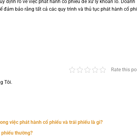
quy định rõ về việc phát hành cổ phiếu để xử lý khoản lỗ. Doanh
ể đảm bảo rằng tất cả các quy trình và thủ tục phát hành cổ ph
Rate this po
g Tôi.
nger
t
hare
ng việc phát hành cổ phiếu và trái phiếu là gì?
i phiếu thường?