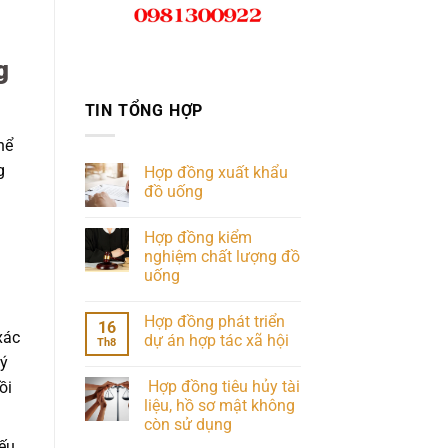
g
TIN TỔNG HỢP
hể
g
Hợp đồng xuất khẩu
đồ uống
Hợp đồng kiểm
nghiệm chất lượng đồ
uống
Hợp đồng phát triển
16
xác
dự án hợp tác xã hội
Th8
lý
Hợp đồng tiêu hủy tài
ồi
liệu, hồ sơ mật không
còn sử dụng
ếu