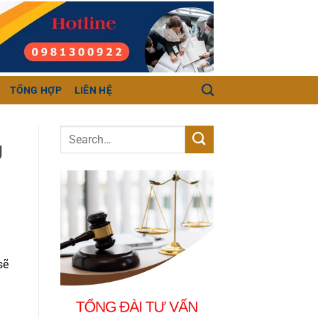
TỔNG HỢP
LIÊN HỆ
g
sẽ