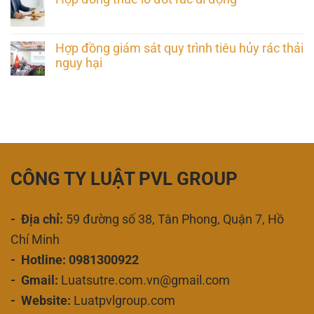
Hợp đồng giám sát quy trình tiêu hủy rác thải
nguy hại
CÔNG TY LUẬT PVL GROUP
- Địa chỉ:
59 đường số 38, Tân Phong, Quận 7, Hồ
Chí Minh
- Hotline: 0981300922
- Gmail:
Luatsutre.com.vn@gmail.com
- Website:
Luatpvlgroup.com