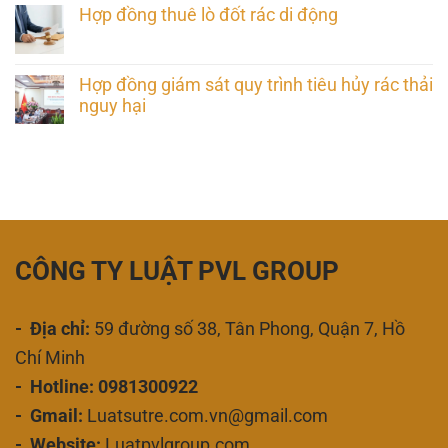
Hợp đồng thuê lò đốt rác di động
Hợp đồng giám sát quy trình tiêu hủy rác thải
nguy hại
CÔNG TY LUẬT PVL GROUP
- Địa chỉ:
59 đường số 38, Tân Phong, Quận 7, Hồ
Chí Minh
- Hotline: 0981300922
- Gmail:
Luatsutre.com.vn@gmail.com
- Website:
Luatpvlgroup.com