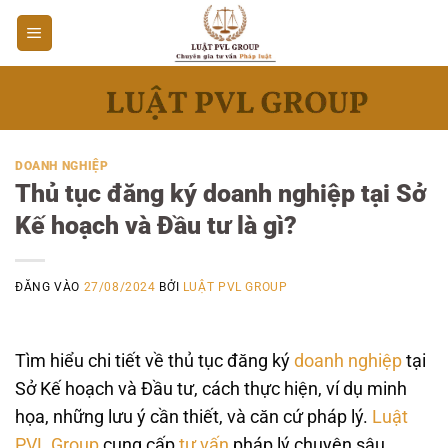
Bỏ
qua
nội
dung
DOANH NGHIỆP
Thủ tục đăng ký doanh nghiệp tại Sở
Kế hoạch và Đầu tư là gì?
ĐĂNG VÀO
27/08/2024
BỞI
LUẬT PVL GROUP
Tìm hiểu chi tiết về thủ tục đăng ký
doanh nghiệp
tại
Sở Kế hoạch và Đầu tư, cách thực hiện, ví dụ minh
họa, những lưu ý cần thiết, và căn cứ pháp lý.
Luật
PVL Group
cung cấp
tư vấn
pháp lý chuyên sâu.