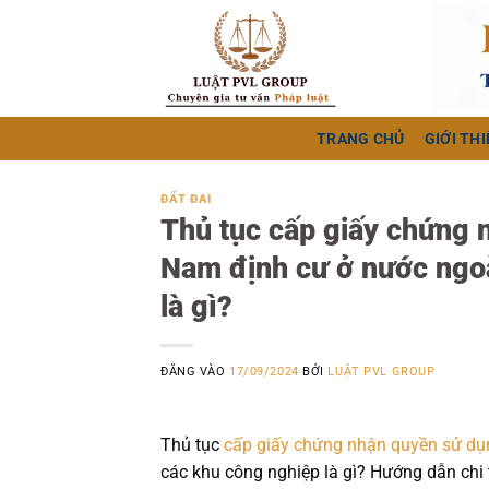
Bỏ
qua
nội
dung
TRANG CHỦ
GIỚI THI
ĐẤT ĐAI
Thủ tục cấp giấy chứng 
Nam định cư ở nước ngoà
là gì?
ĐĂNG VÀO
17/09/2024
BỞI
LUẬT PVL GROUP
Thủ tục
cấp giấy chứng nhận quyền sử dụ
các khu công nghiệp là gì? Hướng dẫn chi t