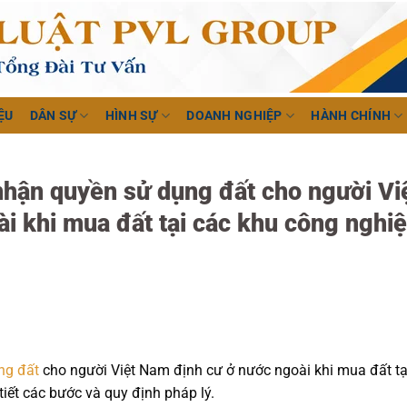
ỆU
DÂN SỰ
HÌNH SỰ
DOANH NGHIỆP
HÀNH CHÍNH
nhận quyền sử dụng đất cho người Vi
i khi mua đất tại các khu công nghi
ng đất
cho người Việt Nam định cư ở nước ngoài khi mua đất tạ
iết các bước và quy định pháp lý.