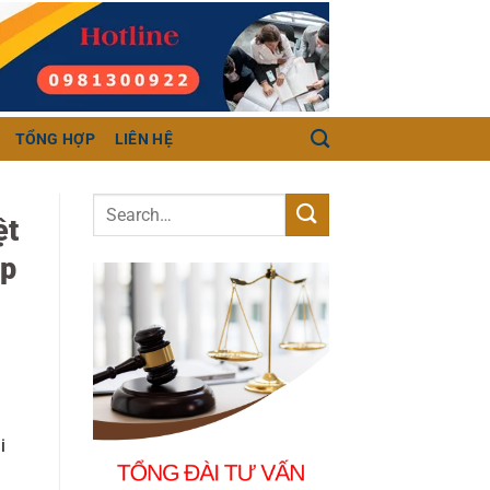
TỔNG HỢP
LIÊN HỆ
ệt
ệp
i