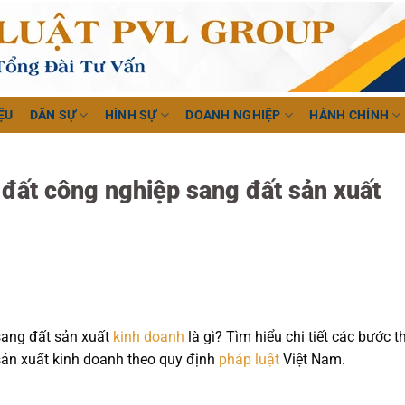
ỆU
DÂN SỰ
HÌNH SỰ
DOANH NGHIỆP
HÀNH CHÍNH
 đất công nghiệp sang đất sản xuất
sang đất sản xuất
kinh doanh
là gì? Tìm hiểu chi tiết các bước t
sản xuất kinh doanh theo quy định
pháp luật
Việt Nam.