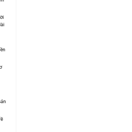
ời
dài
yền
ơ
sản
về