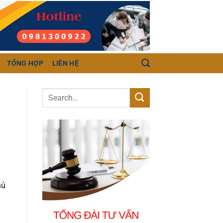
TỔNG HỢP
LIÊN HỆ
hủ