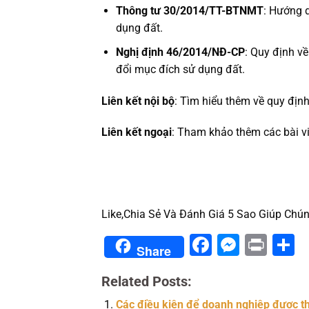
Thông tư 30/2014/TT-BTNMT
: Hướng d
dụng đất.
Nghị định 46/2014/NĐ-CP
: Quy định về
đổi mục đích sử dụng đất.
Liên kết nội bộ
: Tìm hiểu thêm về quy định
Liên kết ngoại
: Tham khảo thêm các bài vi
Like,Chia Sẻ Và Đánh Giá 5 Sao Giúp Chún
Facebook
Messe
Prin
S
Share
Related Posts:
Các điều kiện để doanh nghiệp được th