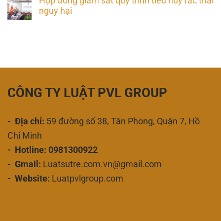
Hợp đồng giám sát quy trình tiêu hủy rác thải
nguy hại
CÔNG TY LUẬT PVL GROUP
- Địa chỉ:
59 đường số 38, Tân Phong, Quận 7, Hồ
Chí Minh
- Hotline: 0981300922
- Gmail:
Luatsutre.com.vn@gmail.com
- Website:
Luatpvlgroup.com