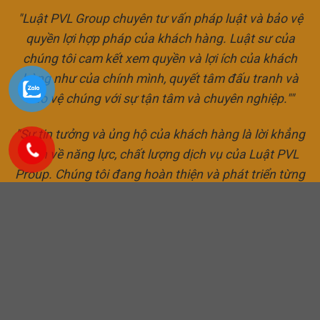
"Luật PVL Group chuyên tư vấn pháp luật và bảo vệ
quyền lợi hợp pháp của khách hàng. Luật sư của
chúng tôi cam kết xem quyền và lợi ích của khách
hàng như của chính mình, quyết tâm đấu tranh và
bảo vệ chúng với sự tận tâm và chuyên nghiệp.""
"Sự tin tưởng và ủng hộ của khách hàng là lời khẳng
định về năng lực, chất lượng dịch vụ của Luật PVL
Proup. Chúng tôi đang hoàn thiện và phát triển từng
ngày để mang lại nhiều giá trị. Xứng đáng với niềm tin
khách hàng dành cho công ty"..
"Luật sư Phạm Văn Linh"