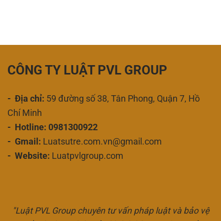
CÔNG TY LUẬT PVL GROUP
- Địa chỉ:
59 đường số 38, Tân Phong, Quận 7, Hồ
Chí Minh
- Hotline: 0981300922
- Gmail:
Luatsutre.com.vn@gmail.com
- Website:
Luatpvlgroup.com
"Luật PVL Group chuyên tư vấn pháp luật và bảo vệ