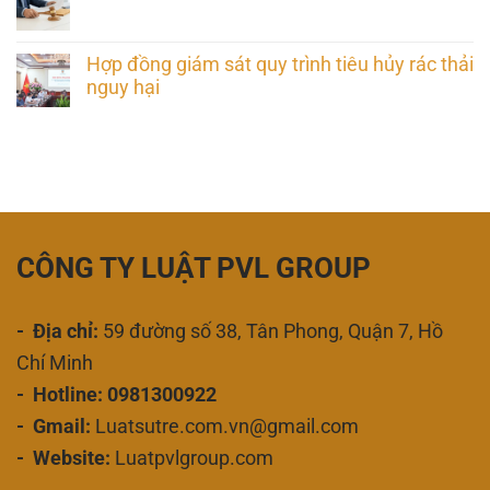
Hợp đồng giám sát quy trình tiêu hủy rác thải
nguy hại
CÔNG TY LUẬT PVL GROUP
- Địa chỉ:
59 đường số 38, Tân Phong, Quận 7, Hồ
Chí Minh
- Hotline: 0981300922
- Gmail:
Luatsutre.com.vn@gmail.com
- Website:
Luatpvlgroup.com