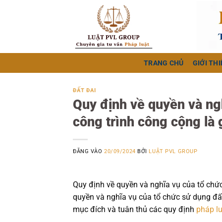
Bỏ
qua
nội
dung
TRANG CHỦ
GIỚI THI
ĐẤT ĐAI
Quy định về quyền và ng
công trình công cộng là 
ĐĂNG VÀO
20/09/2024
BỞI
LUẬT PVL GROUP
Quy định về quyền và nghĩa vụ của tổ chức
quyền và nghĩa vụ của tổ chức sử dụng đ
mục đích và tuân thủ các quy định
pháp l