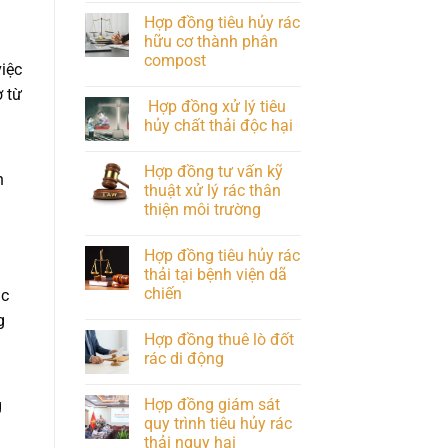
Hợp đồng tiêu hủy rác
hữu cơ thành phân
compost
việc
ợ từ
Hợp đồng xử lý tiêu
hủy chất thải độc hại
Hợp đồng tư vấn kỹ
h
thuật xử lý rác thân
thiện môi trường
Hợp đồng tiêu hủy rác
thải tại bệnh viện dã
chiến
ục
g
Hợp đồng thuê lò đốt
rác di động
Hợp đồng giám sát
g
quy trình tiêu hủy rác
thải nguy hại