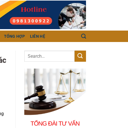
TỔNG HỢP
LIÊN HỆ
ác
ng