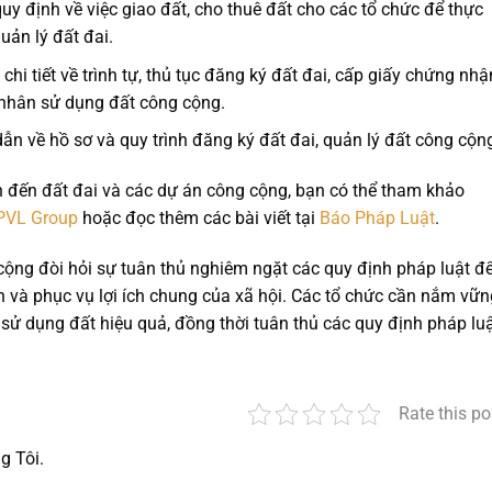
quy định về việc giao đất, cho thuê đất cho các tổ chức để thực
uản lý đất đai.
 chi tiết về trình tự, thủ tục đăng ký đất đai, cấp giấy chứng nhậ
 nhân sử dụng đất công cộng.
ẫn về hồ sơ và quy trình đăng ký đất đai, quản lý đất công cộn
n đến đất đai và các dự án công cộng, bạn có thể tham khảo
PVL Group
hoặc đọc thêm các bài viết tại
Báo Pháp Luật
.
cộng đòi hỏi sự tuân thủ nghiêm ngặt các quy định pháp luật đ
và phục vụ lợi ích chung của xã hội. Các tổ chức cần nắm vữn
sử dụng đất hiệu quả, đồng thời tuân thủ các quy định pháp lu
Rate this po
g Tôi.