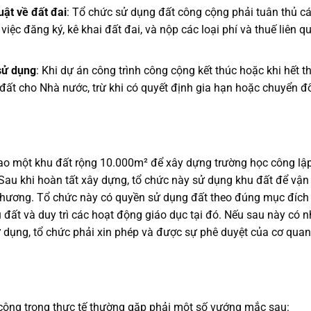
uật về đất đai
: Tổ chức sử dụng đất công cộng phải tuân thủ c
iệc đăng ký, kê khai đất đai, và nộp các loại phí và thuế liên q
 sử dụng
: Khi dự án công trình công cộng kết thúc hoặc khi hết th
 đất cho Nhà nước, trừ khi có quyết định gia hạn hoặc chuyển đ
giao một khu đất rộng 10.000m² để xây dựng trường học công lậ
Sau khi hoàn tất xây dựng, tổ chức này sử dụng khu đất để vận
phương. Tổ chức này có quyền sử dụng đất theo đúng mục đích
 đất và duy trì các hoạt động giáo dục tại đó. Nếu sau này có 
dụng, tổ chức phải xin phép và được sự phê duyệt của cơ quan
 cộng trong thực tế thường gặp phải một số vướng mắc sau: