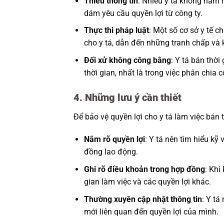
Thiếu thông tin
: Nhiều y tá không nắm 
dám yêu cầu quyền lợi từ công ty.
Thực thi pháp luật
: Một số cơ sở y tế c
cho y tá, dẫn đến những tranh chấp và k
Đối xử không công bằng
: Y tá bán thời
thời gian, nhất là trong việc phân chia 
4. Những lưu ý cần thiết
Để bảo vệ quyền lợi cho y tá làm việc bán 
Nắm rõ quyền lợi
: Y tá nên tìm hiểu kỹ
đồng lao động.
Ghi rõ điều khoản trong hợp đồng
: Khi
gian làm việc và các quyền lợi khác.
Thường xuyên cập nhật thông tin
: Y tá
mới liên quan đến quyền lợi của mình.