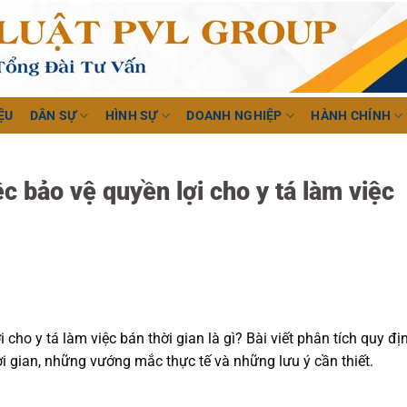
ỆU
DÂN SỰ
HÌNH SỰ
DOANH NGHIỆP
HÀNH CHÍNH
ệc bảo vệ quyền lợi cho y tá làm việc
 cho y tá làm việc bán thời gian là gì? Bài viết phân tích quy đị
ời gian, những vướng mắc thực tế và những lưu ý cần thiết.