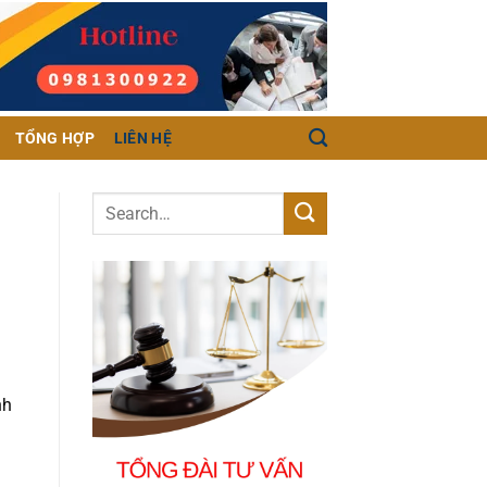
TỔNG HỢP
LIÊN HỆ
nh