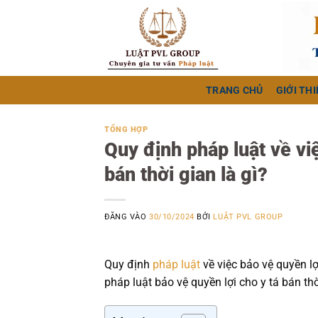
Bỏ
qua
nội
dung
TRANG CHỦ
GIỚI THI
TỔNG HỢP
Quy định pháp luật về vi
bán thời gian là gì?
ĐĂNG VÀO
30/10/2024
BỞI
LUẬT PVL GROUP
Quy định
pháp luật
về việc bảo vệ quyền lợi
pháp luật bảo vệ quyền lợi cho y tá bán th