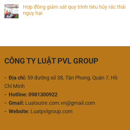
Hợp đồng giám sát quy trình tiêu hủy rác thải
nguy hại
CÔNG TY LUẬT PVL GROUP
- Địa chỉ:
59 đường số 38, Tân Phong, Quận 7, Hồ
Chí Minh
- Hotline: 0981300922
- Gmail:
Luatsutre.com.vn@gmail.com
- Website:
Luatpvlgroup.com