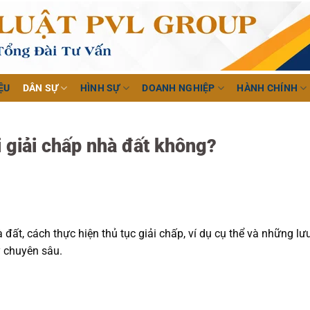
ỆU
DÂN SỰ
HÌNH SỰ
DOANH NGHIỆP
HÀNH CHÍNH
 giải chấp nhà đất không?
 đất, cách thực hiện thủ tục giải chấp, ví dụ cụ thể và những lư
 chuyên sâu.