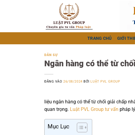
Bỏ
qua
nội
dung
TRANG CHỦ
GIỚI THI
DÂN SỰ
Ngân hàng có thể từ chối
ĐĂNG VÀO
26/08/2024
BỞI
LUẬT PVL GROUP
liệu ngân hàng có thể từ chối giải chấp nhà
quan trọng.
Luật PVL Group
tư vấn
pháp lý
Mục Lục