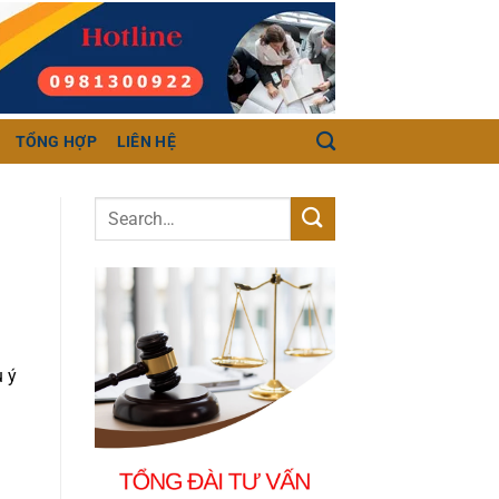
TỔNG HỢP
LIÊN HỆ
u ý