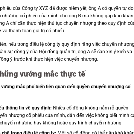
 phiếu của Công ty XYZ đã được niêm yết, ông A có quyền tự do
 nhượng cổ phiếu của mình cho ông B mà không gặp khó khăn
ng A chỉ cần thực hiện thủ tục chuyển nhượng theo quy định củ
 và thanh toán giá trị cổ phiếu.
iên, nếu trong điều lệ công ty quy định rằng việc chuyển nhượn
cần sự đồng ý của Hội đồng quản trị, ông A sẽ cần xin ý kiến và
ồng ý trước khi thực hiện việc chuyển nhượng.
Những vướng mắc thực tế
vướng mắc phổ biến liên quan đến quyền chuyển nhượng cổ
ếu thông tin về quy định:
Nhiều cổ đông không nắm rõ quyền
yển nhượng cổ phiếu của mình, dẫn đến việc không biết mình c
 chuyển nhượng hay không hoặc quy trình chuyển nhượng.
 chế trong điều lệ công ty:
Một số cổ đông có thể gặp khó khă