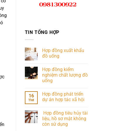
 cổ
uy
công
có
TIN TỔNG HỢP
Hợp đồng xuất khẩu
đồ uống
Hợp đồng kiểm
nghiệm chất lượng đồ
ợc
uống
Hợp đồng phát triển
16
dự án hợp tác xã hội
Th8
Hợp đồng tiêu hủy tài
liệu, hồ sơ mật không
còn sử dụng
yển