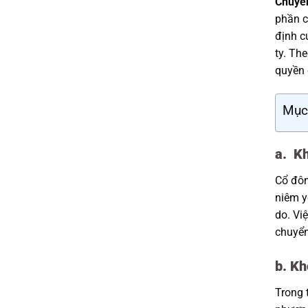
Chuyể
phần c
định 
ty. Th
quyền 
Mục
a. Kh
Cổ đôn
niêm y
do. Vi
chuyển
b. Kh
Trong 