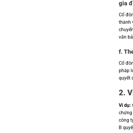
gia đ
Cổ đôn
thành 
chuyển
văn bả
f. Th
Cổ đôn
pháp l
quyết 
2. 
Ví dụ:
chứng 
công t
B quyế