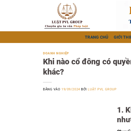
Bỏ
qua
nội
dung
TRANG CHỦ
GIỚI THI
DOANH NGHIỆP
Khi nào cổ đông có quy
khác?
ĐĂNG VÀO
19/09/2024
BỞI
LUẬT PVL GROUP
1. 
như