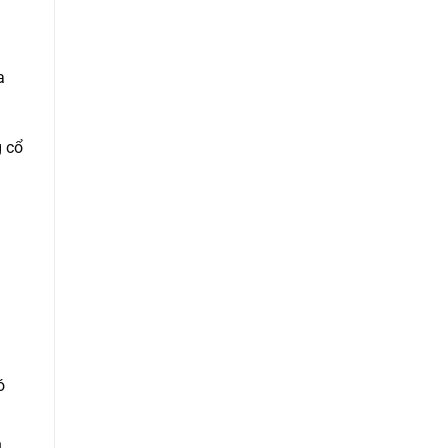
a
g cổ
ó
n