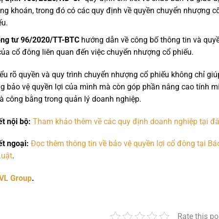
ng khoán, trong đó có các quy định về quyền chuyển nhượng c
ếu.
ng tư 96/2020/TT-BTC
hướng dẫn về công bố thông tin và quy
 của cổ đông liên quan đến việc chuyển nhượng cổ phiếu.
iểu rõ quyền và quy trình chuyển nhượng cổ phiếu không chỉ giú
g bảo vệ quyền lợi của mình mà còn góp phần nâng cao tính m
à công bằng trong quản lý doanh nghiệp.
ết nội bộ:
Tham khảo thêm về các quy định doanh nghiệp tại đ
ết ngoại:
Đọc thêm thông tin về bảo vệ quyền lợi cổ đông tại Bá
Luật
.
PVL Group
.
Rate this po