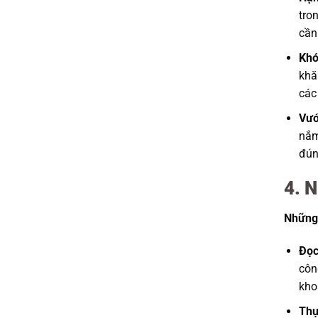
tro
cần
Khó
khă
các
Vướ
nắm
đún
4. N
Những 
Đọc
côn
kho
Thự