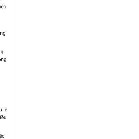
iệc
ong
ng
ông
u lệ
iều
ệc