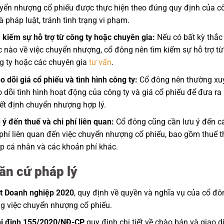
yển nhượng cổ phiếu được thực hiện theo đúng quy định của c
và pháp luật, tránh tình trạng vi phạm.
 kiếm sự hỗ trợ từ công ty hoặc chuyên gia:
Nếu có bất kỳ thắc
 nào về việc chuyển nhượng, cổ đông nên tìm kiếm sự hỗ trợ từ
g ty hoặc các chuyên gia
tư vấn
.
o dõi giá cổ phiếu và tình hình công ty:
Cổ đông nên thường xu
o dõi tình hình hoạt động của công ty và giá cổ phiếu để đưa ra
ết định chuyển nhượng hợp lý.
 ý đến thuế và chi phí liên quan:
Cổ đông cũng cần lưu ý đến c
 phí liên quan đến việc chuyển nhượng cổ phiếu, bao gồm thuế t
p cá nhân và các khoản phí khác.
ăn cứ pháp lý
t Doanh nghiệp 2020
, quy định về quyền và nghĩa vụ của cổ đô
ng việc chuyển nhượng cổ phiếu.
ị định 155/2020/NĐ-CP
quy định chi tiết về chào bán và giao d