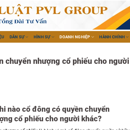
ỆU
DÂN SỰ
HÌNH SỰ
DOANH NGHIỆP
HÀNH CHÍNH
ền chuyển nhượng cổ phiếu cho người
Khi nào cổ đông có quyền chuyển
ợng cổ phiếu cho người khác?