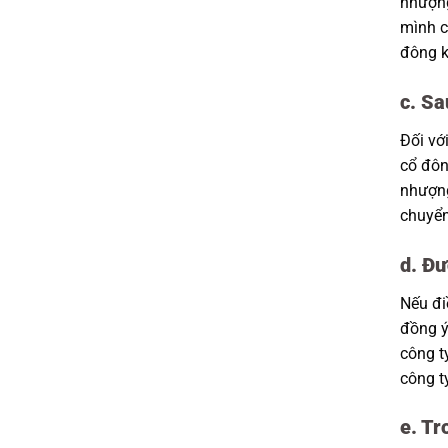
nhượng
mình c
đông k
c. Sa
Đối vớ
cổ đôn
nhượng
chuyển
d. Đư
Nếu đi
đồng ý
công t
công t
e. T