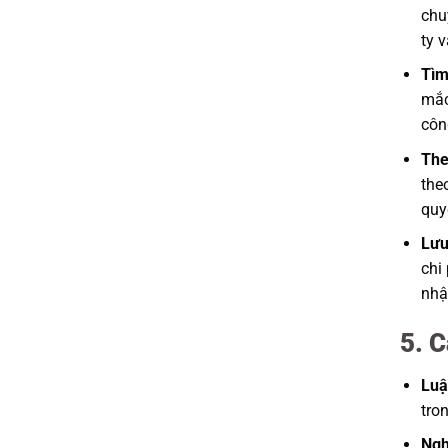
chu
ty 
Tìm
mắc
côn
The
the
quy
Lưu
chi
nhậ
5. C
Luậ
tro
Ngh