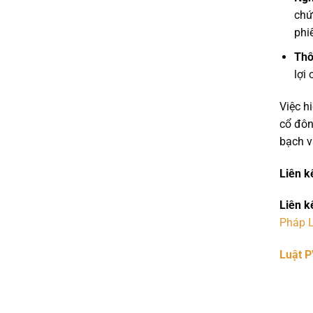
chứ
phi
Thô
lợi
Việc h
cổ đôn
bạch v
Liên k
Liên k
Pháp 
Luật 