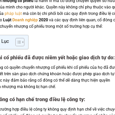
n nhượng cổ phiếu
là hành vi mà cổ đông chuyển quyền sở hữu
ủa mình cho người khác. Quyền này không chỉ phụ thuộc vào q
của
pháp luật
mà còn bị chi phối bởi các quy định trong điều lệ 
eo
Luật
Doanh nghiệp
2020
và các quy định liên quan, cổ đông 
chuyển nhượng cổ phiếu trong một số trường hợp cụ thể:
 Lục
i cổ phiếu đã được niêm yết hoặc giao dịch tự do:
g có quyền chuyển nhượng cổ phiếu khi cổ phiếu của họ đã đư
ết trên sàn giao dịch chứng khoán hoặc được phép giao dịch tự
ệc này đảm bảo rằng cổ đông có thể dễ dàng thực hiện quyền
 nhượng mà không bị hạn chế.
ông có hạn chế trong điều lệ công ty:
trường hợp điều lệ công ty không quy định hạn chế về việc chu