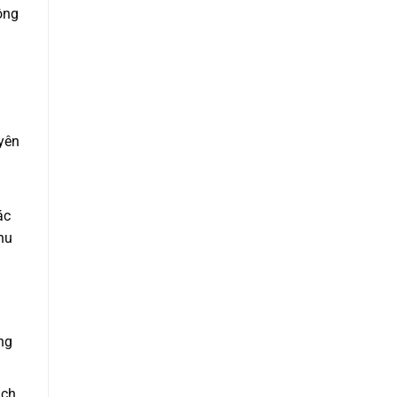
ông
yên
ác
hu
ng
ịch