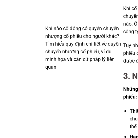
Khi cổ
chuyển
nào. Ô
Khi nào cổ đông có quyền chuyển
công ty
nhượng cổ phiếu cho người khác?
Tìm hiểu quy định chi tiết về quyền
Tuy nh
chuyển nhượng cổ phiếu, ví dụ
phiếu 
minh họa và căn cứ pháp lý liên
được đ
quan.
3. 
Những 
phiếu:
Thi
chu
thể
Hạn