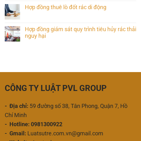
Hợp đồng thuê lò đốt rác di động
Hợp đồng giám sát quy trình tiêu hủy rác thải
nguy hại
CÔNG TY LUẬT PVL GROUP
- Địa chỉ:
59 đường số 38, Tân Phong, Quận 7, Hồ
Chí Minh
- Hotline: 0981300922
- Gmail:
Luatsutre.com.vn@gmail.com