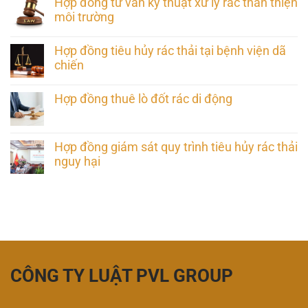
Hợp đồng tư vấn kỹ thuật xử lý rác thân thiện
môi trường
Hợp đồng tiêu hủy rác thải tại bệnh viện dã
chiến
Hợp đồng thuê lò đốt rác di động
Hợp đồng giám sát quy trình tiêu hủy rác thải
nguy hại
CÔNG TY LUẬT PVL GROUP