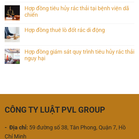
Hợp đồng tiêu hủy rác thải tại bệnh viện dã
chiến
Hợp đồng thuê lò đốt rác di động
Hợp đồng giám sát quy trình tiêu hủy rác thải
nguy hại
CÔNG TY LUẬT PVL GROUP
- Địa chỉ:
59 đường số 38, Tân Phong, Quận 7, Hồ
Chí Minh