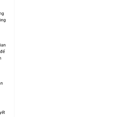
ồng
hông
gian
 để
n
ẫn
yết