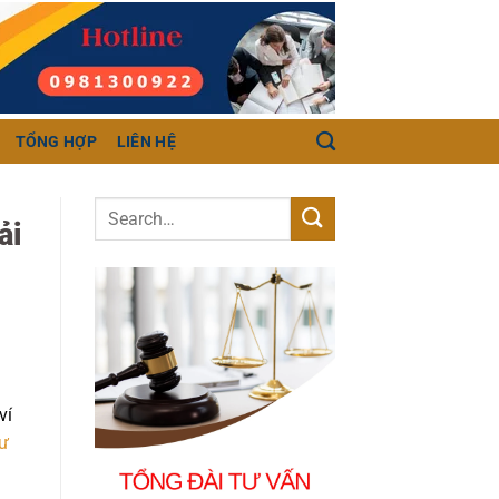
TỔNG HỢP
LIÊN HỆ
ải
ví
tư