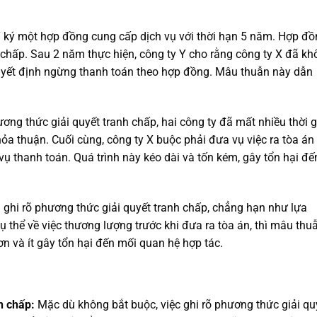
 Y ký một hợp đồng cung cấp dịch vụ với thời hạn 5 năm. Hợp đ
 chấp. Sau 2 năm thực hiện, công ty Y cho rằng công ty X đã k
uyết định ngừng thanh toán theo hợp đồng. Mâu thuẫn này dẫn
ơng thức giải quyết tranh chấp, hai công ty đã mất nhiều thời 
a thuận. Cuối cùng, công ty X buộc phải đưa vụ việc ra tòa án
 vụ thanh toán. Quá trình này kéo dài và tốn kém, gây tổn hại đế
 ghi rõ phương thức giải quyết tranh chấp, chẳng hạn như lựa
ụ thể về việc thương lượng trước khi đưa ra tòa án, thì mâu thu
n và ít gây tổn hại đến mối quan hệ hợp tác.
h chấp:
Mặc dù không bắt buộc, việc ghi rõ phương thức giải qu