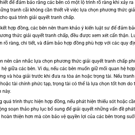
hiết để đảm bảo rằng các bên có một lộ trình rõ ràng khi xảy ra
ững tranh cãi không cần thiết về việc lựa chọn phương thức giả
 cho quá trình giải quyết tranh chấp.
 kết hợp đồng, các bên nên tham khảo ý kiến luật sư để đảm bả
ương thức giải quyết tranh chấp, đều được xem xét cẩn thận. L
 rõ ràng, chi tiết, và đảm bảo hợp đồng phù hợp với các quy đị
n nên cân nhắc lựa chọn phương thức giải quyết tranh chấp ph
 hệ giữa các bên. Ví dụ, nếu các bên muốn giữ mối quan hệ hợp
ợng và hòa giải trước khi đưa ra tòa án hoặc trọng tài. Nếu tranh
oặc tài chính phức tạp, trọng tài có thể là lựa chọn tốt hơn do 
 này.
 quá trình thực hiện hợp đồng, nếu phát hiện thiếu sót hoặc cầ
ộng soạn thảo phụ lục bổ sung để giải quyết những vấn đề phát
 hoàn thiện hơn mà còn bảo vệ quyền lợi của các bên trong suố