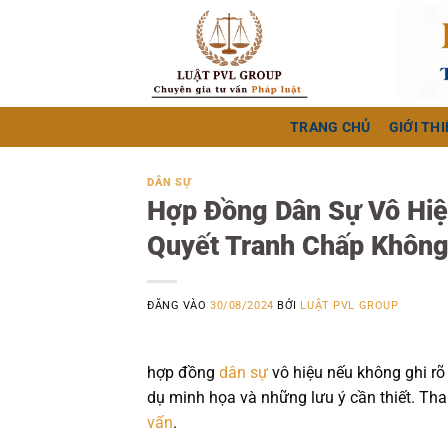
Bỏ
qua
nội
dung
TRANG CHỦ
GIỚI THI
DÂN SỰ
Hợp Đồng Dân Sự Vô Hiệ
Quyết Tranh Chấp Khôn
ĐĂNG VÀO
30/08/2024
BỞI
LUẬT PVL GROUP
hợp đồng
dân sự
vô hiệu nếu không ghi rõ
dụ minh họa và những lưu ý cần thiết. Tham
vấn
.