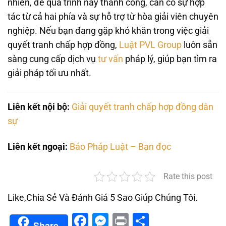
nhiên, để quá trình này thành công, cần có sự hợp
tác từ cả hai phía và sự hỗ trợ từ hòa giải viên chuyên
nghiệp. Nếu bạn đang gặp khó khăn trong việc giải
quyết tranh chấp hợp đồng,
Luật PVL Group
luôn sẵn
sàng cung cấp dịch vụ
tư vấn
pháp lý, giúp bạn tìm ra
giải pháp tối ưu nhất.
Liên kết nội bộ:
Giải quyết tranh chấp hợp đồng dân
sự
Liên kết ngoại:
Báo Pháp Luật – Bạn đọc
Rate this post
Like,Chia Sẻ Và Đánh Giá 5 Sao Giúp Chúng Tôi.
Facebook
Messenger
Print
Share
Share