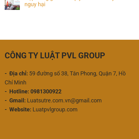
nguy hại
CÔNG TY LUẬT PVL GROUP
- Địa chỉ:
59 đường số 38, Tân Phong, Quận 7, Hồ
Chí Minh
- Hotline: 0981300922
- Gmail:
Luatsutre.com.vn@gmail.com
- Website:
Luatpvlgroup.com