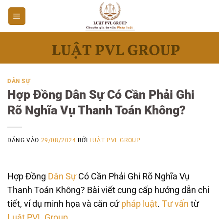
Bỏ
qua
nội
dung
DÂN SỰ
Hợp Đồng Dân Sự Có Cần Phải Ghi
Rõ Nghĩa Vụ Thanh Toán Không?
ĐĂNG VÀO
29/08/2024
BỞI
LUẬT PVL GROUP
Hợp Đồng
Dân Sự
Có Cần Phải Ghi Rõ Nghĩa Vụ
Thanh Toán Không? Bài viết cung cấp hướng dẫn chi
tiết, ví dụ minh họa và căn cứ
pháp luật
.
Tư vấn
từ
Luật PVL Group
.