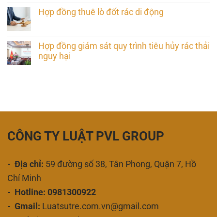
Hợp đồng thuê lò đốt rác di động
Hợp đồng giám sát quy trình tiêu hủy rác thải
nguy hại
CÔNG TY LUẬT PVL GROUP
- Địa chỉ:
59 đường số 38, Tân Phong, Quận 7, Hồ
Chí Minh
- Hotline: 0981300922
- Gmail:
Luatsutre.com.vn@gmail.com