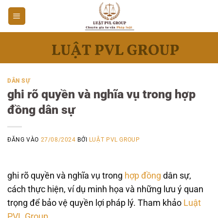
Bỏ
qua
nội
dung
DÂN SỰ
ghi rõ quyền và nghĩa vụ trong hợp
đồng dân sự
ĐĂNG VÀO
27/08/2024
BỞI
LUẬT PVL GROUP
ghi rõ quyền và nghĩa vụ trong
hợp đồng
dân sự,
cách thực hiện, ví dụ minh họa và những lưu ý quan
trọng để bảo vệ quyền lợi pháp lý. Tham khảo
Luật
PVL Group
.