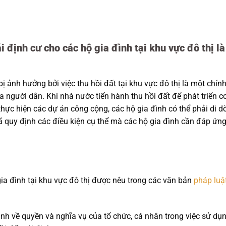
i định cư cho các hộ gia đình tại khu vực đô thị là
bị ảnh hưởng bởi việc thu hồi đất tại khu vực đô thị là một chín
 người dân. Khi nhà nước tiến hành thu hồi đất để phát triển c
hực hiện các dự án công cộng, các hộ gia đình có thể phải di dờ
 quy định các điều kiện cụ thể mà các hộ gia đình cần đáp ứn
gia đình tại khu vực đô thị được nêu trong các văn bản
pháp luậ
nh về quyền và nghĩa vụ của tổ chức, cá nhân trong việc sử dụ