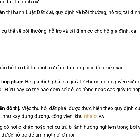
i đất, tái định cư.
 thi hành Luật Đất đai, quy định về bồi thường, hỗ trợ, tái địn
cụ thể về bồi thường, hỗ trợ và tái định cư cho hộ gia đình, cá
ận hỗ trợ đất tái định cư cần đáp ứng các điều kiện sau:
 hợp pháp:
Hộ gia đình phải có giấy tờ chứng minh quyền sử d
hồi. Điều này có thể bao gồm sổ đỏ, sổ hồng hoặc các giấy tờ hợ
ển đô thị:
Việc thu hồi đất phải được thực hiện theo quy định c
 như xây dựng đường, công viên, khu
nhà ở
, v.v.
 có nơi ở khác hoặc nơi cư trú bị ảnh hưởng nghiêm trọng bởi v
n được hỗ trợ để tìm một nơi ở mới.