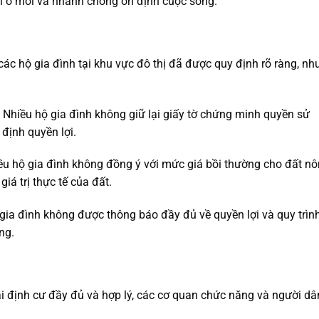
ơi ở mới và nhanh chóng ổn định cuộc sống.
các hộ gia đình tại khu vực đô thị đã được quy định rõ ràng, n
Nhiều hộ gia đình không giữ lại giấy tờ chứng minh quyền sử
định quyền lợi.
u hộ gia đình không đồng ý với mức giá bồi thường cho đất n
á trị thực tế của đất.
gia đình không được thông báo đầy đủ về quyền lợi và quy trìn
ng.
i định cư đầy đủ và hợp lý, các cơ quan chức năng và người dâ