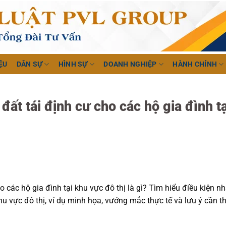
ỆU
DÂN SỰ
HÌNH SỰ
DOANH NGHIỆP
HÀNH CHÍNH
đất tái định cư cho các hộ gia đình tạ
o các hộ gia đình tại khu vực đô thị là gì? Tìm hiểu điều kiện n
khu vực đô thị, ví dụ minh họa, vướng mắc thực tế và lưu ý cần th