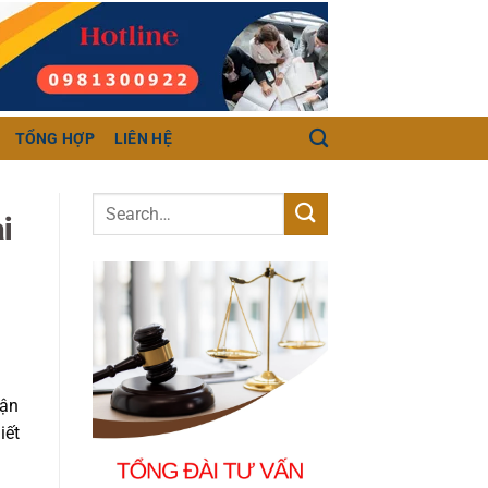
TỔNG HỢP
LIÊN HỆ
i
hận
iết