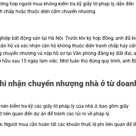
ờng hợp người mua không kiểm tra kỹ giấy tờ pháp lý, dẫn đến
nh chấp hoặc thuộc diện cấm chuyển nhượng.
iệp bất động sản tại Hà Nội. Trước khi ký hợp đồng, anh đã k
căn hộ và xác nhận căn hộ không thuộc diện tranh chấp hay c
g chuyển nhượng và nộp hồ sơ tại Văn phòng đăng ký đất đai, 
hữu sau 15 ngày làm việc. Nhờ tuân thủ đúng quy trình, anh B
 khi nhận chuyển nhượng nhà ở từ doan
ên kiểm tra kỹ các giấy tờ pháp lý của nhà ở, bao gồm giấy
liên quan đến dự án để tránh các rủi ro về pháp lý.
h:
Người mua cần hoàn tất các khoản thuế, lệ phí liên quan để