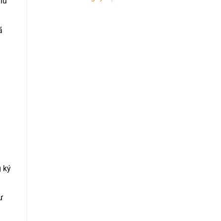
như
ã
 ký
ư