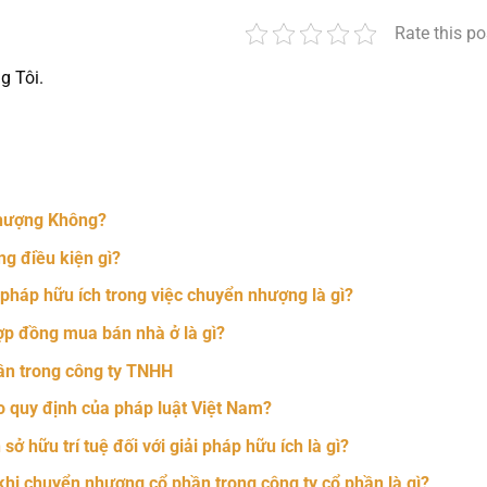
Rate this po
g Tôi.
nger
t
hare
hượng Không?
g điều kiện gì?
 pháp hữu ích trong việc chuyển nhượng là gì?
ợp đồng mua bán nhà ở là gì?
ần trong công ty TNHH
 quy định của pháp luật Việt Nam?
 hữu trí tuệ đối với giải pháp hữu ích là gì?
hi chuyển nhượng cổ phần trong công ty cổ phần là gì?