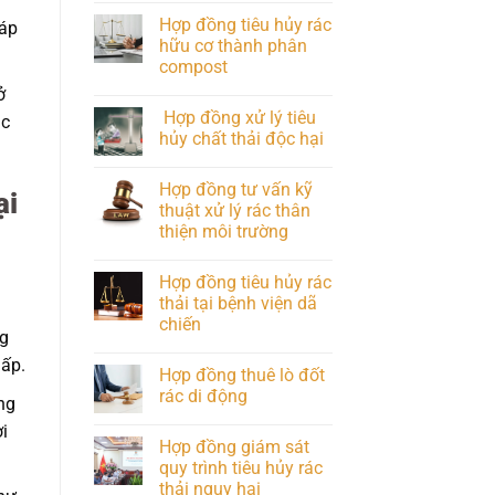
Hợp đồng tiêu hủy rác
háp
hữu cơ thành phân
compost
ở
Hợp đồng xử lý tiêu
ác
hủy chất thải độc hại
Hợp đồng tư vấn kỹ
ại
thuật xử lý rác thân
thiện môi trường
Hợp đồng tiêu hủy rác
thải tại bệnh viện dã
chiến
ng
ấp.
Hợp đồng thuê lò đốt
rác di động
ng
i
Hợp đồng giám sát
quy trình tiêu hủy rác
thải nguy hại