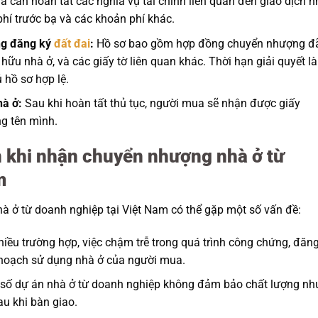
 cần hoàn tất các nghĩa vụ tài chính liên quan đến giao dịch 
phí trước bạ và các khoản phí khác.
ng đăng ký
đất đai
:
Hồ sơ bao gồm hợp đồng chuyển nhượng đ
ữu nhà ở, và các giấy tờ liên quan khác. Thời hạn giải quyết là
 hồ sơ hợp lệ.
à ở:
Sau khi hoàn tất thủ tục, người mua sẽ nhận được giấy
g tên mình.
n khi nhận chuyển nhượng nhà ở từ
m
à ở từ doanh nghiệp tại Việt Nam có thể gặp một số vấn đề:
iều trường hợp, việc chậm trễ trong quá trình công chứng, đăng
hoạch sử dụng nhà ở của người mua.
số dự án nhà ở từ doanh nghiệp không đảm bảo chất lượng nh
u khi bàn giao.