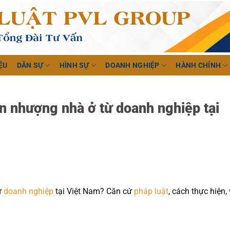
ỆU
DÂN SỰ
HÌNH SỰ
DOANH NGHIỆP
HÀNH CHÍNH
n nhượng nhà ở từ doanh nghiệp tại
ừ
doanh nghiệp
tại Việt Nam? Căn cứ
pháp luật
, cách thực hiện, 