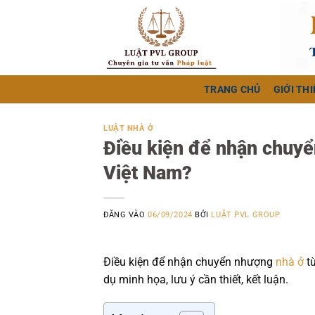
Bỏ
qua
nội
dung
TRANG CHỦ
GIỚI THI
LUẬT NHÀ Ở
Điều kiện để nhận chuyể
Việt Nam?
ĐĂNG VÀO
06/09/2024
BỞI
LUẬT PVL GROUP
Điều kiện để nhận chuyển nhượng
nhà ở
t
dụ minh họa, lưu ý cần thiết, kết luận.