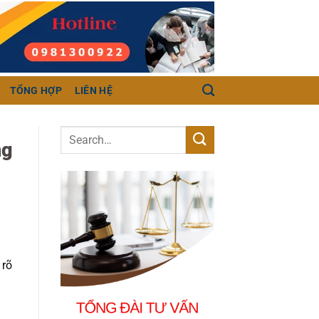
TỔNG HỢP
LIÊN HỆ
ng
 rõ