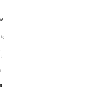
iá
 tại
n
t
i
ng