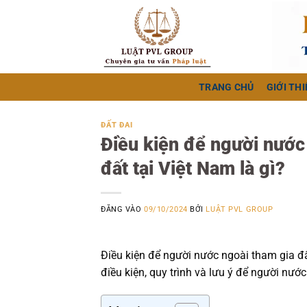
Bỏ
qua
nội
dung
TRANG CHỦ
GIỚI THI
ĐẤT ĐAI
Điều kiện để người nước
đất tại Việt Nam là gì?
ĐĂNG VÀO
09/10/2024
BỞI
LUẬT PVL GROUP
Điều kiện để người nước ngoài tham gia đấu
điều kiện, quy trình và lưu ý để người nướ