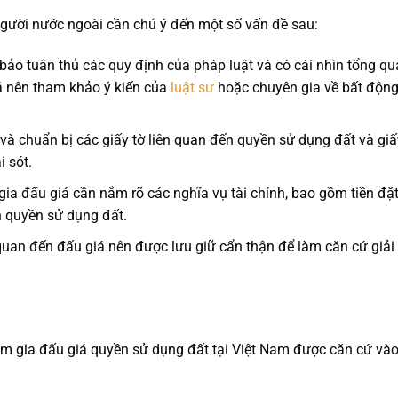
người nước ngoài cần chú ý đến một số vấn đề sau:
bảo tuân thủ các quy định của pháp luật và có cái nhìn tổng q
iá nên tham khảo ý kiến của
luật sư
hoặc chuyên gia về bất độn
 và chuẩn bị các giấy tờ liên quan đến quyền sử dụng đất và giấ
 sót.
gia đấu giá cần nắm rõ các nghĩa vụ tài chính, bao gồm tiền đặ
n quyền sử dụng đất.
ên quan đến đấu giá nên được lưu giữ cẩn thận để làm căn cứ giải
am gia đấu giá quyền sử dụng đất tại Việt Nam được căn cứ và