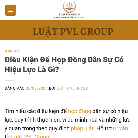
Bỏ
qua
nội
dung
DÂN SỰ
Điều Kiện Để Hợp Đồng Dân Sự Có
Hiệu Lực Là Gì?
ĐĂNG VÀO
26/08/2024
BỞI
LUẬT PVL GROUP
Tìm hiểu các điều kiện để
hợp đồng
dân sự có hiệu
lực, quy trình thực hiện, ví dụ minh họa và những lưu
ý quan trọng theo quy định
pháp luật
. Hỗ trợ
tư vấn
từ
Luật PVL Group
.