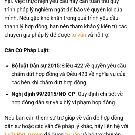
hại. Việc thực hiện yêu cầu này cần tuân thủ quy
trình pháp lý nghiêm ngặt để bảo vệ quyền lợi của
mình. Nếu gặp khó khăn trong quá trình yêu cầu
thanh lý hợp đồng, bạn nên tham khảo ý kiến từ các
chuyên gia pháp lý để được
tư vấn
và hỗ trợ.
Căn Cứ Pháp Luật:
Bộ luật Dân sự 2015
: Điều 422 về quyền yêu cầu
chấm dứt hợp đồng và Điều 423 về nghĩa vụ của
các bên khi chấm dứt hợp đồng.
Nghị định 99/2015/NĐ-CP
: Quy định chi tiết về
hợp đồng dân sự và xử lý vi phạm hợp đồng.
Nếu bạn cần thêm sự trợ giúp về vấn đề hợp đồng
dân sự hoặc các vấn đề pháp lý khác, hãy liên hệ với
Luật PVL Group
để được
tư vấn
và hỗ trợ chuyên