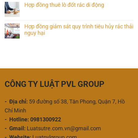
Hợp đồng thuê lò đốt rác di động
Hợp đồng giám sát quy trình tiêu hủy rác thải
nguy hại
CÔNG TY LUẬT PVL GROUP
- Địa chỉ:
59 đường số 38, Tân Phong, Quận 7, Hồ
Chí Minh
- Hotline: 0981300922
- Gmail:
Luatsutre.com.vn@gmail.com
- Website:
Luatpvlgroup.com