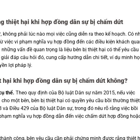
ng thiệt hại khi hợp đồng dân sự bị chấm dứt
, không phải lúc nào mọi việc cũng diễn ra theo kế hoạch. Có n
từ việc vi phạm nghĩa vụ hợp đồng đến các điều kiện khách qua
những vấn đề quan trọng là liệu bên bị thiệt hại có thể yêu cầu
 giải đáp câu hỏi đó, cung cấp hướng dẫn chi tiết, ví dụ minh họ
ền lợi pháp lý.
ệt hại khi hợp đồng dân sự bị chấm dứt không?
cụ thể.
Theo quy định của Bộ luật Dân sự năm 2015, nếu việc
cho một bên, bên bị thiệt hại có quyền yêu cầu bồi thường thiệt
8 và Điều 429 của Bộ luật Dân sự, trong đó nêu rõ rằng việc bồi
vi phạm nghĩa vụ hợp đồng dẫn đến việc chấm dứt hợp đồng hoặ
i thành công, bên yêu cầu cần phải chứng minh được rằng thiệt h