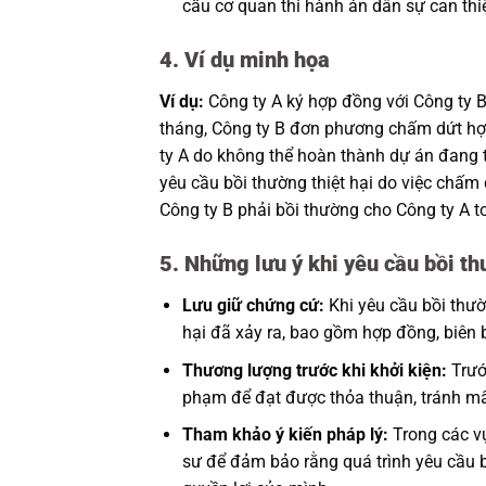
cầu cơ quan thi hành án dân sự can thi
4. Ví dụ minh họa
Ví dụ:
Công ty A ký hợp đồng với Công ty B
tháng, Công ty B đơn phương chấm dứt hợp
ty A do không thể hoàn thành dự án đang t
yêu cầu bồi thường thiệt hại do việc chấm
Công ty B phải bồi thường cho Công ty A to
5. Những lưu ý khi yêu cầu bồi t
Lưu giữ chứng cứ:
Khi yêu cầu bồi thườ
hại đã xảy ra, bao gồm hợp đồng, biên b
Thương lượng trước khi khởi kiện:
Trước
phạm để đạt được thỏa thuận, tránh mất 
Tham khảo ý kiến pháp lý:
Trong các vụ
sư để đảm bảo rằng quá trình yêu cầu b