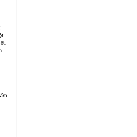
t
ột
ết.
n
chấm