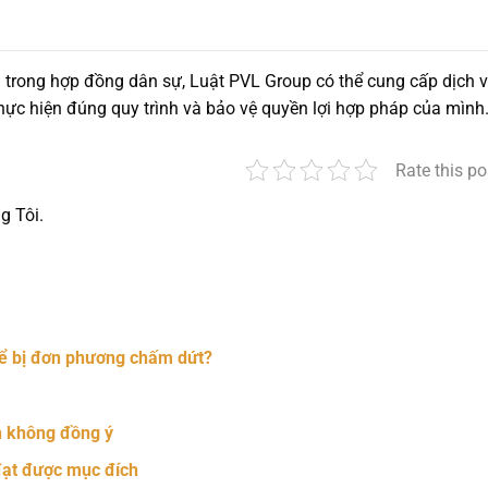
ại trong hợp đồng dân sự, Luật PVL Group có thể cung cấp dịch 
hực hiện đúng quy trình và bảo vệ quyền lợi hợp pháp của mình
Rate this po
g Tôi.
nger
t
hare
hể bị đơn phương chấm dứt?
n không đồng ý
đạt được mục đích