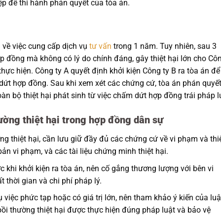
ệp để thi hành phán quyết của tòa án.
 về việc cung cấp dịch vụ
tư vấn
trong 1 năm. Tuy nhiên, sau 3
 đồng mà không có lý do chính đáng, gây thiệt hại lớn cho Cô
hực hiện. Công ty A quyết định khởi kiện Công ty B ra tòa án để
 dứt hợp đồng. Sau khi xem xét các chứng cứ, tòa án phán quyế
àn bộ thiệt hại phát sinh từ việc chấm dứt hợp đồng trái pháp l
hường thiệt hại trong hợp đồng dân sự
ng thiệt hại, cần lưu giữ đầy đủ các chứng cứ về vi phạm và thi
ản vi phạm, và các tài liệu chứng minh thiệt hại.
 khi khởi kiện ra tòa án, nên cố gắng thương lượng với bên vi
thời gian và chi phí pháp lý.
 việc phức tạp hoặc có giá trị lớn, nên tham khảo ý kiến của luậ
ồi thường thiệt hại được thực hiện đúng pháp luật và bảo vệ