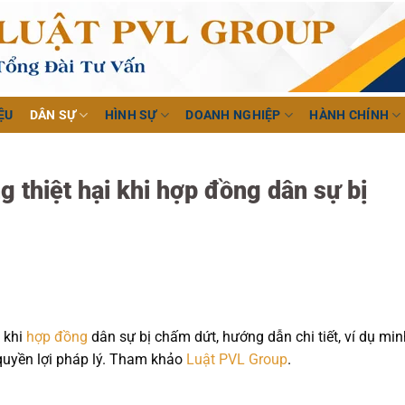
ỆU
DÂN SỰ
HÌNH SỰ
DOANH NGHIỆP
HÀNH CHÍNH
g thiệt hại khi hợp đồng dân sự bị
 khi
hợp đồng
dân sự bị chấm dứt, hướng dẫn chi tiết, ví dụ min
quyền lợi pháp lý. Tham khảo
Luật PVL Group
.