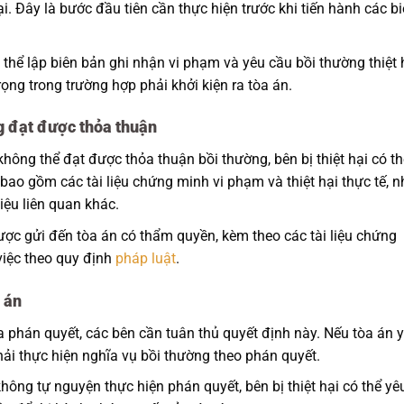
ại. Đây là bước đầu tiên cần thực hiện trước khi tiến hành các b
 thể lập biên bản ghi nhận vi phạm và yêu cầu bồi thường thiệt 
rọng trong trường hợp phải khởi kiện ra tòa án.
g đạt được thỏa thuận
hông thể đạt được thỏa thuận bồi thường, bên bị thiệt hại có th
n bao gồm các tài liệu chứng minh vi phạm và thiệt hại thực tế, 
iệu liên quan khác.
ợc gửi đến tòa án có thẩm quyền, kèm theo các tài liệu chứng
 việc theo quy định
pháp luật
.
 án
a phán quyết, các bên cần tuân thủ quyết định này. Nếu tòa án 
hải thực hiện nghĩa vụ bồi thường theo phán quyết.
ông tự nguyện thực hiện phán quyết, bên bị thiệt hại có thể yê