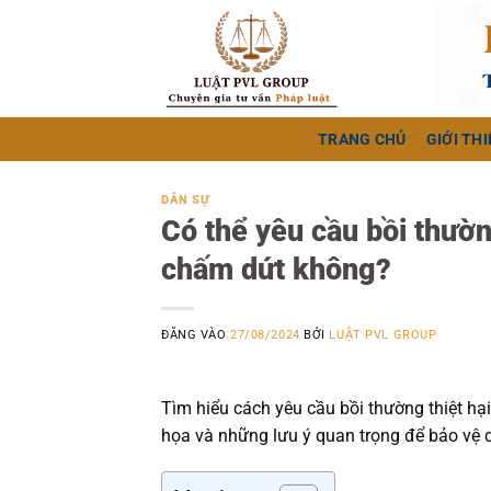
Bỏ
qua
nội
dung
TRANG CHỦ
GIỚI THI
DÂN SỰ
Có thể yêu cầu bồi thườn
chấm dứt không?
ĐĂNG VÀO
27/08/2024
BỞI
LUẬT PVL GROUP
Tìm hiểu cách yêu cầu bồi thường thiệt hại
họa và những lưu ý quan trọng để bảo vệ 