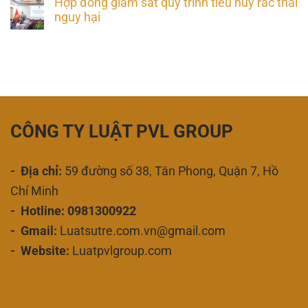
Hợp đồng giám sát quy trình tiêu hủy rác thải
nguy hại
CÔNG TY LUẬT PVL GROUP
- Địa chỉ:
59 đường số 38, Tân Phong, Quận 7, Hồ
Chí Minh
- Hotline: 0981300922
- Gmail:
Luatsutre.com.vn@gmail.com
- Website:
Luatpvlgroup.com